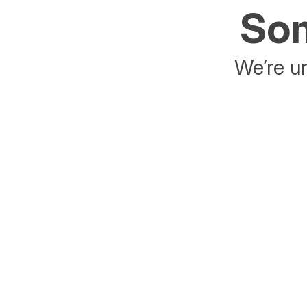
Som
We’re un